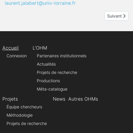
laurent.jalabert@univ-lorraine.fr
Article suivan
Suivant
Accueil
L'OHM
Connexion
Partenaires institutionnels
Actualités
Projets de recherche
Productions
Méta-catalogue
Projets
News
Autres OHMs
Équipe chercheurs
Méthodologie
Projets de recherche